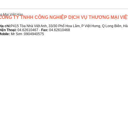
CÔNG TY TNHH CÔNG NGHIỆP DỊCH VỤ THƯƠNG MẠI VIỆ
ịa chỉ:
P415 Tòa Nhà Việt Anh, 33/30 Phố Hoa Lâm, P Việt Hưng, Q Long Biên, Hà
iện Thoại:
04.62610467 -
Fax:
04.62610468
obile:
Mr Sơn :0904940575