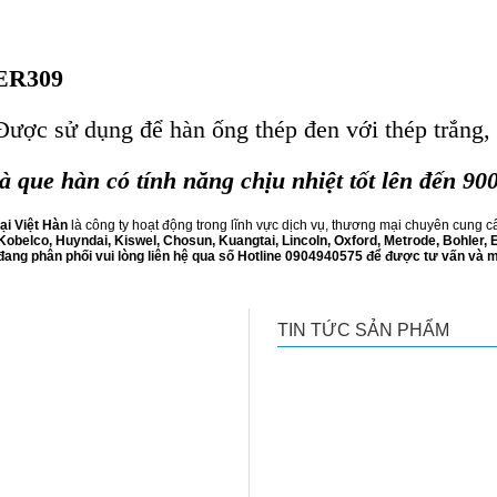
 ER309
Được sử dụng để hàn ống thép đen với thép trắng,
là que hàn có tính năng chịu nhiệt tốt lên đến 90
i Việt Hàn
là công ty hoạt động trong lĩnh vực dịch vụ, thương mại chuyên cung cấp
Kobelco, Huyndai, Kiswel, Chosun, Kuangtai, Lincoln, Oxford, Metrode, Bohler,
ang phân phối vui lòng liên hệ qua số Hotline 0904940575 để được tư vấn và 
TIN TỨC SẢN PHẨM