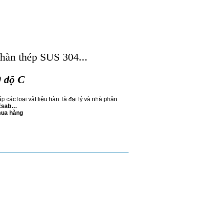
 hàn thép SUS 304...
0 độ C
 các loại vật liệu hàn. là đại lý và nhà phân
 Esab…
mua hàng