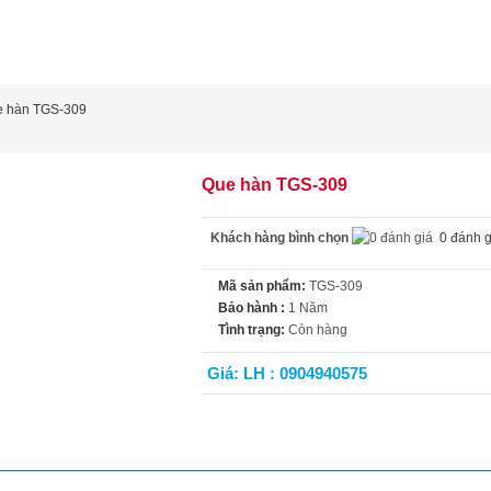
 hàn TGS-309
Que hàn TGS-309
Khách hàng bình chọn
0 đánh g
Mã sản phẩm:
TGS-309
Bảo hành :
1 Năm
Tình trạng:
Còn hàng
Giá: LH : 0904940575
t tính năng
Video
Đánh giá (0)