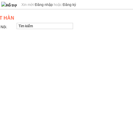
Xin mời
Đăng nhập
hoặc
Đăng ký
Hỗ trợ
T HÀN
 Nội.