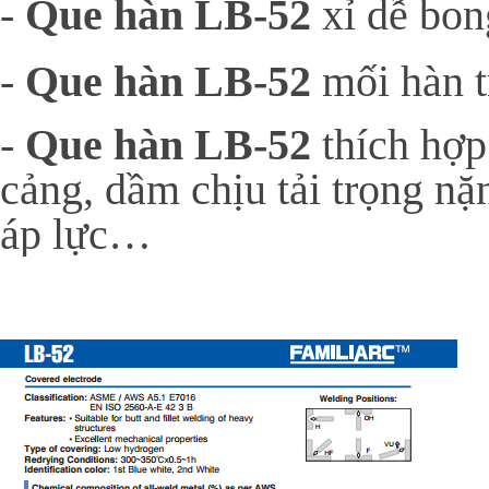
-
Que hàn LB-52
x
ỉ dễ bon
-
Que hàn LB-52
m
ối hàn 
-
Que hàn LB-52
thích hợp
cảng, dầm chịu tải trọng n
áp lực…