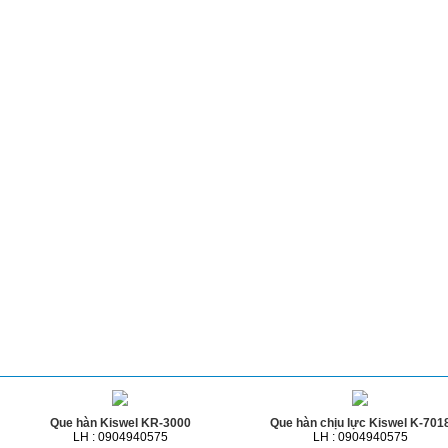
Sản phẩm cùng loại
Que hàn Kiswel KR-3000
Que hàn chịu lực Kiswel K-701
LH : 0904940575
LH : 0904940575