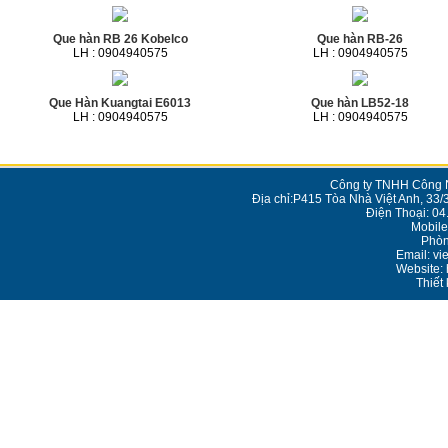
Que hàn RB 26 Kobelco
Que hàn RB-26
LH : 0904940575
LH : 0904940575
Que Hàn Kuangtai E6013
Que hàn LB52-18
LH : 0904940575
LH : 0904940575
Công ty TNHH Công N
Địa chỉ:P415 Tòa Nhà Việt Anh, 33/
Điện Thoại: 0
Mobile
Phòn
Email: v
Website: 
Thiết 