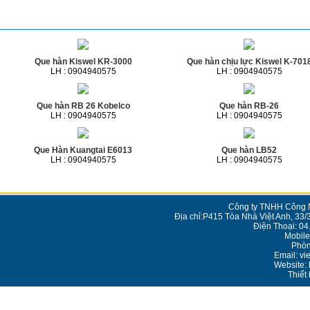
Sản phẩm cùng loại
Que hàn Kiswel KR-3000
Que hàn chịu lực Kiswel K-701
LH : 0904940575
LH : 0904940575
Que hàn RB 26 Kobelco
Que hàn RB-26
LH : 0904940575
LH : 0904940575
Que Hàn Kuangtai E6013
Que hàn LB52
LH : 0904940575
LH : 0904940575
Công ty TNHH Công N
Địa chỉ:P415 Tòa Nhà Việt Anh, 33/
Điện Thoại: 0
Mobile
Phòn
Email: v
Website: 
Thiết 