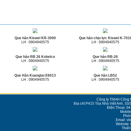
Sản phẩm cùng loại
Que hàn Kiswel KR-3000
Que hàn chịu lực Kiswel K-701
LH : 0904940575
LH : 0904940575
Que hàn RB 26 Kobelco
Que hàn RB-26
LH : 0904940575
LH : 0904940575
Que Hàn Kuangtai E6013
Que hàn LB52
LH : 0904940575
LH : 0904940575
Công ty TNHH Công N
Địa chỉ:P415 Tòa Nhà Việt Anh, 33/
Điện Thoại: 0
Mobile
Phòn
Email: v
Website: 
Thiết 