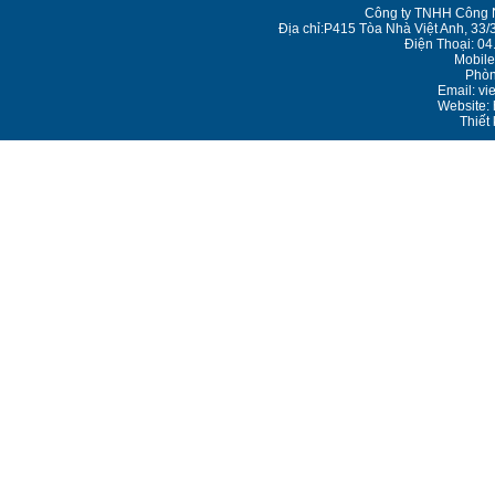
Công ty TNHH Công N
Địa chỉ:P415 Tòa Nhà Việt Anh, 33/
Điện Thoại: 0
Mobile
Phòn
Email: v
Website: 
Thiết 