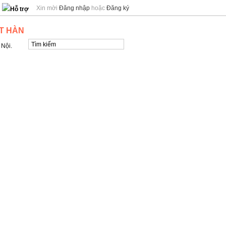
Xin mời
Đăng nhập
hoặc
Đăng ký
Hỗ trợ
T HÀN
 Nội.