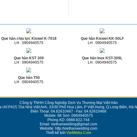
Que hàn chịu lực Kiswel K-7018
Que hàn Kiswel KK-50LF
LH : 0904940575
LH : 0904940575
Que hàn KST 309
Que hàn Inox KST-309L
LH : 0904940575
LH : 0904940575
Que hàn T50
LH : 0904940575
Công ty TNHH Công Nghiệp Dịch Vụ Thương Mại Việt Hàn
a chỉ:P415 Tòa Nhà Việt Anh, 33/30 Phố Hoa Lâm, P Việt Hưng, Q Long Biên, Hà N
Điện Thoại: 04.62610467 - Fax: 04.62610468
Mobile: Mr Sơn :0904940575
Phòng KD: 0988.822.744
Email: viethanwelding@gmail.com
Website: http://viethanwelding.com
Thiết kế bởi
VietWebz.Com