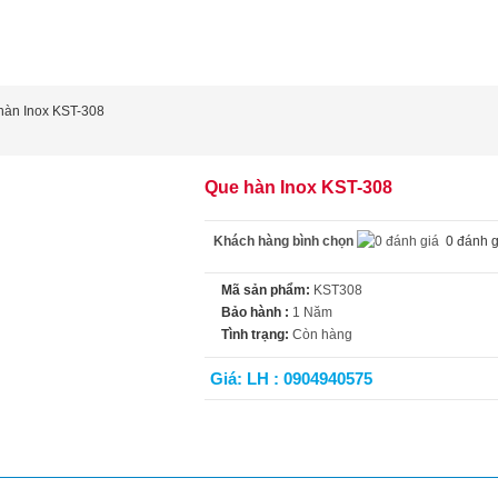
hàn Inox KST-308
Que hàn Inox KST-308
Khách hàng bình chọn
0 đánh g
Mã sản phẩm:
KST308
Bảo hành :
1 Năm
Tình trạng:
Còn hàng
Giá: LH : 0904940575
t tính năng
Video
Đánh giá (0)