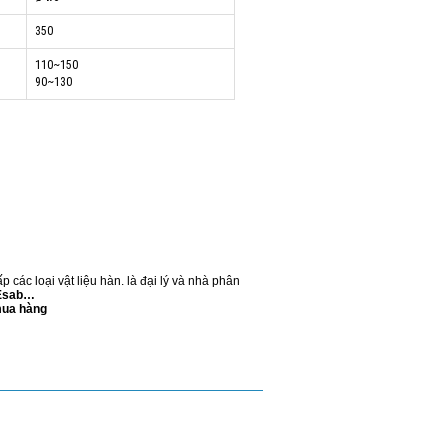
350
110~150
90~130
 các loại vật liệu hàn. là đại lý và nhà phân
 Esab…
mua hàng