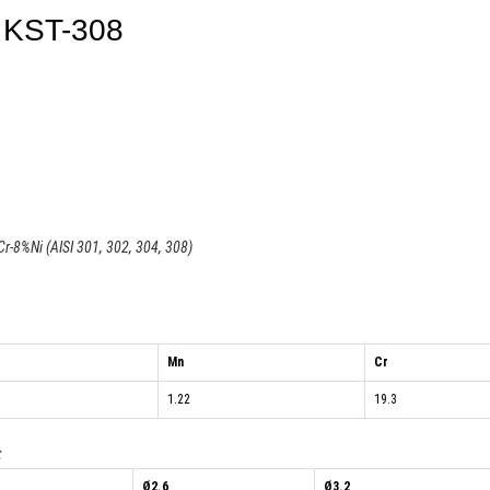
l KST-308
r-8%Ni (AISI 301, 302, 304, 308)
Mn
Cr
1.22
19.3
:
Ø2.6
Ø3.2