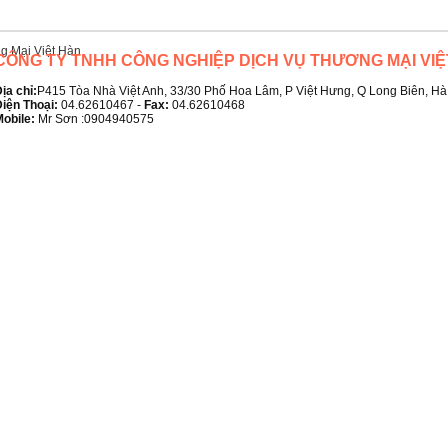
CÔNG TY TNHH CÔNG NGHIỆP DỊCH VỤ THƯƠNG MẠI VIỆ
ịa chỉ:
P415 Tòa Nhà Việt Anh, 33/30 Phố Hoa Lâm, P Việt Hưng, Q Long Biên, Hà
iện Thoại:
04.62610467 -
Fax:
04.62610468
obile:
Mr Sơn :0904940575