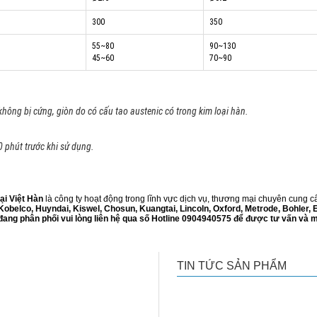
300
350
55~80
90~130
45~60
70~90
hông bị cứng, giòn do có cấu tao austenic có trong kim loại hàn.
 phút trước khi sử dụng.
i Việt Hàn
là công ty hoạt động trong lĩnh vực dịch vụ, thương mại chuyên cung cấp
Kobelco, Huyndai, Kiswel, Chosun, Kuangtai, Lincoln, Oxford, Metrode, Bohler,
ang phân phối vui lòng liên hệ qua số Hotline 0904940575 để được tư vấn và 
TIN TỨC SẢN PHẨM