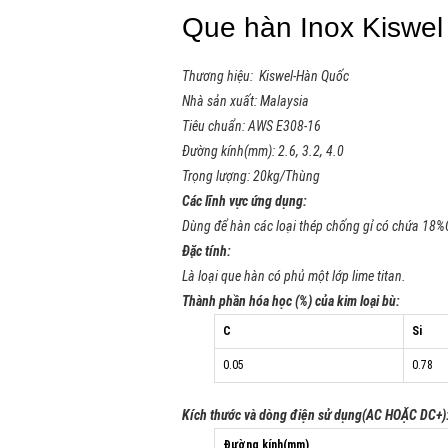
Que hàn Inox Kiswe
Thương hiệu: Kiswel-Hàn Quốc
Nhà sản xuất: Malaysia
Tiêu chuẩn: AWS E308-16
Đường kính(mm): 2.6, 3.2, 4.0
Trọng lượng: 20kg/Thùng
Các lĩnh vực ứng dụng:
Dùng để hàn các loại thép chống gỉ có chứa 18%C
Đặc tính:
Là loại que hàn có phủ một lớp lime titan.
Thành phần hóa học (%) của kim loại bù:
C
Si
0.05
0.78
Kích thước và dòng điện sử dụng(AC HOẶC DC+)
Đường kính(mm)