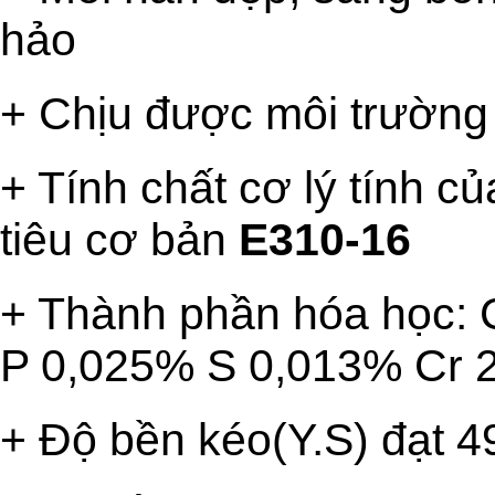
hảo
+ Chịu được môi trường 
+ Tính chất cơ lý tính c
tiêu cơ bản
E310-16
+ Thành phần hóa học:
P 0,025% S 0,013% Cr 2
+ Độ bền kéo(Y.S) đạt 