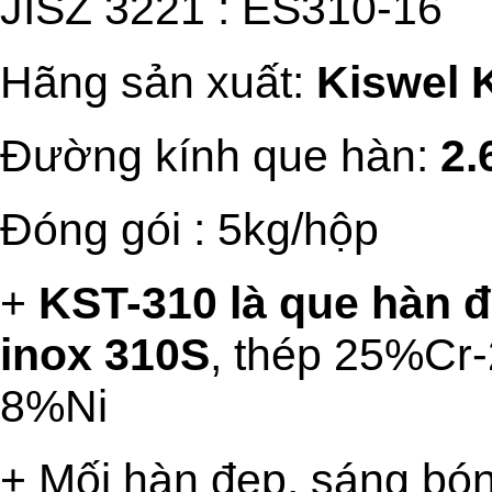
JISZ 3221 : ES310-16
Hãng sản xuất:
Kiswel 
Đường kính que hàn:
2.6
Đóng gói : 5kg/hộp
+
KST-310 là que hàn đ
inox 310S
, thép 25%Cr
8%Ni
+ Mối hàn đẹp, sáng bóng