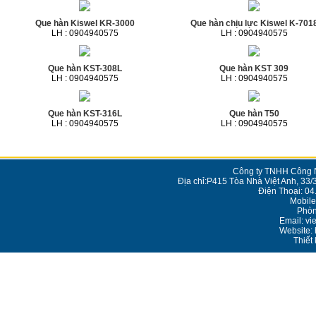
Que hàn Kiswel KR-3000
Que hàn chịu lực Kiswel K-701
LH : 0904940575
LH : 0904940575
Que hàn KST-308L
Que hàn KST 309
LH : 0904940575
LH : 0904940575
Que hàn KST-316L
Que hàn T50
LH : 0904940575
LH : 0904940575
Công ty TNHH Công N
Địa chỉ:P415 Tòa Nhà Việt Anh, 33/
Điện Thoại: 0
Mobile
Phòn
Email: v
Website: 
Thiết 