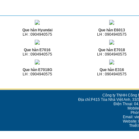
Sản phẩm cùng loại
Que hàn Hyundai
Que hàn E6013
LH : 0904940575
LH : 0904940575
Que hàn E7016
Que hàn E7018
LH : 0904940575
LH : 0904940575
Que hàn E7018G
Que hàn E316
LH : 0904940575
LH : 0904940575
Công ty TNHH Công N
Địa chỉ:P415 Tòa Nhà Việt Anh, 33/
Điện Thoại: 0
Mobile
Phòn
Email: v
Website: 
Thiết 