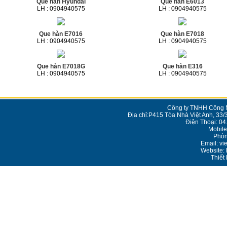
Que hàn Hyundai
Que hàn E6013
LH : 0904940575
LH : 0904940575
Que hàn E7016
Que hàn E7018
LH : 0904940575
LH : 0904940575
Que hàn E7018G
Que hàn E316
LH : 0904940575
LH : 0904940575
Công ty TNHH Công N
Địa chỉ:P415 Tòa Nhà Việt Anh, 33/
Điện Thoại: 0
Mobile
Phòn
Email: v
Website: 
Thiết 