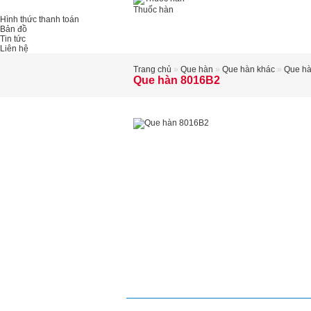
Thuốc hàn
Hình thức thanh toán
Bản đồ
Tin tức
Liên hệ
Trang chủ
»
Que hàn
»
Que hàn khác
»
Que h
Que hàn 8016B2
Mô tả
Xem bài viết
Chi tiế