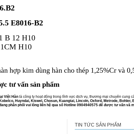
6.B2
5.5 E8016-B2
1 B 12 H10
6-1CM H10
hàn hợp kim dùng hàn cho thép 1,25%Cr và 
ợc tư vấn sản phẩm
i Việt Hàn
là công ty hoạt động trong lĩnh vực dịch vụ, thương mại chuyên cung cấp
Kobelco, Huyndai, Kiswel, Chosun, Kuangtai, Lincoln, Oxford, Metrode, Bohler,
ang phân phối vui lòng liên hệ qua số Hotline 0904940575 để được tư vấn và 
TIN TỨC SẢN PHẨM