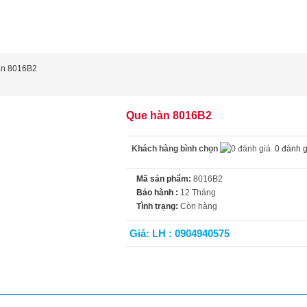
àn 8016B2
Que hàn 8016B2
Khách hàng bình chọn
0 đánh g
Mã sản phẩm:
8016B2
Bảo hành :
12 Tháng
Tình trạng:
Còn hàng
Giá: LH : 0904940575
t tính năng
Video
Đánh giá (0)