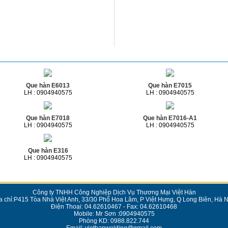
Que hàn E6013
Que hàn E7015
LH : 0904940575
LH : 0904940575
Que hàn E7018
Que hàn E7016-A1
LH : 0904940575
LH : 0904940575
Que hàn E316
LH : 0904940575
Công ty TNHH Công Nghiệp Dịch Vụ Thương Mại Việt Hàn
a chỉ:P415 Tòa Nhà Việt Anh, 33/30 Phố Hoa Lâm, P Việt Hưng, Q Long Biên, Hà N
Điện Thoại: 04.62610467 - Fax: 04.62610468
Mobile: Mr Sơn :0904940575
Phòng KD: 0988.822.744