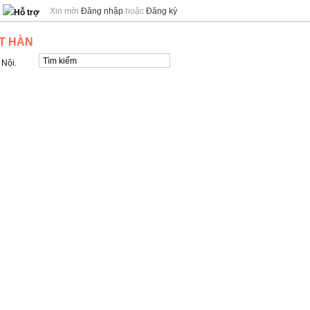
Xin mời
Đăng nhập
hoặc
Đăng ký
Hỗ trợ
T HÀN
 Nội.