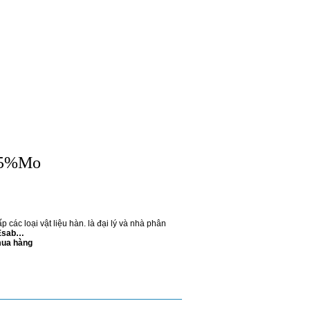
0,5%Mo
 các loại vật liệu hàn. là đại lý và nhà phân
 Esab…
mua hàng