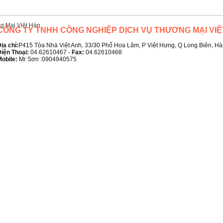
CÔNG TY TNHH CÔNG NGHIỆP DỊCH VỤ THƯƠNG MẠI VIỆ
ịa chỉ:
P415 Tòa Nhà Việt Anh, 33/30 Phố Hoa Lâm, P Việt Hưng, Q Long Biên, Hà
iện Thoại:
04.62610467 -
Fax:
04.62610468
obile:
Mr Sơn :0904940575