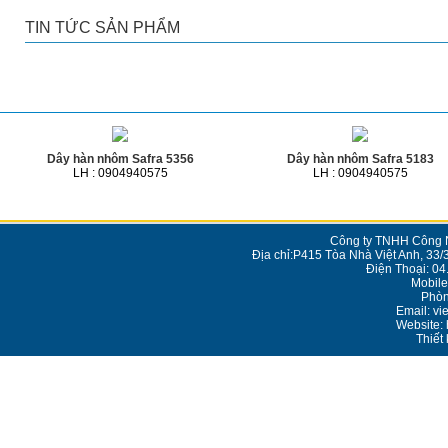
TIN TỨC SẢN PHẨM
Sản phẩm cùng loại
Dây hàn nhôm Safra 5356
Dây hàn nhôm Safra 5183
LH : 0904940575
LH : 0904940575
Công ty TNHH Công N
Địa chỉ:P415 Tòa Nhà Việt Anh, 33/
Điện Thoại: 0
Mobile
Phòn
Email: v
Website: 
Thiết 