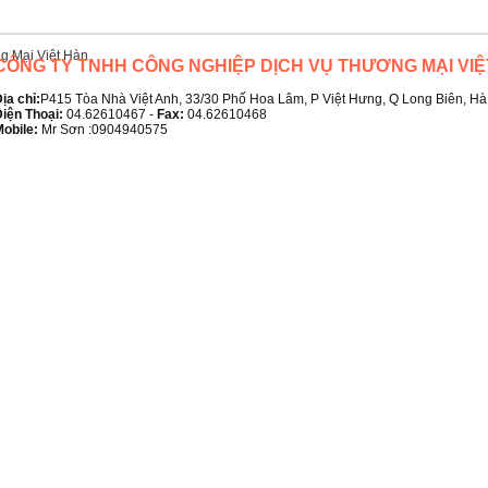
CÔNG TY TNHH CÔNG NGHIỆP DỊCH VỤ THƯƠNG MẠI VIỆ
ịa chỉ:
P415 Tòa Nhà Việt Anh, 33/30 Phố Hoa Lâm, P Việt Hưng, Q Long Biên, Hà
iện Thoại:
04.62610467 -
Fax:
04.62610468
obile:
Mr Sơn :0904940575