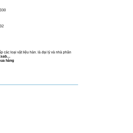
330
32
 các loại vật liệu hàn. là đại lý và nhà phân
 Esab…
mua hàng