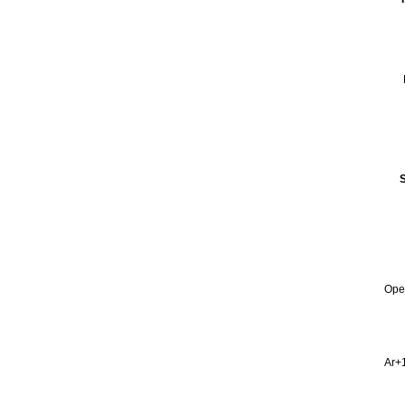
Ope
Ar+