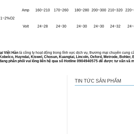
Amp
160~210
170~260
180~280
200~300
210~320
220~
+1~2%O2
Volt
24~28
24~30
24~30
24~30
24~32
24~
i Việt Hàn
là công ty hoạt động trong lĩnh vực dịch vụ, thương mại chuyên cung cấp
Kobelco, Huyndai, Kiswel, Chosun, Kuangtai, Lincoln, Oxford, Metrode, Bohler,
ang phân phối vui lòng liên hệ qua số Hotline 0904940575 để được tư vấn và 
TIN TỨC SẢN PHẨM