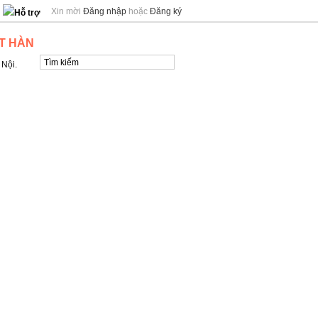
Xin mời
Đăng nhập
hoặc
Đăng ký
Hỗ trợ
T HÀN
 Nội.