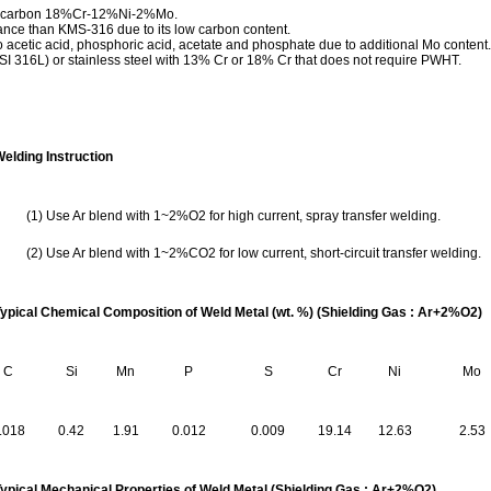
low carbon 18%Cr-12%Ni-2%Mo.
stance than KMS-316 due to its low carbon content.
to acetic acid, phosphoric acid, acetate and phosphate due to additional Mo content.
AISI 316L) or stainless steel with 13% Cr or 18% Cr that does not require PWHT.
elding Instruction
(1) Use Ar blend with 1~2%O2 for high current, spray transfer welding.
(2) Use Ar blend with 1~2%CO2 for low current, short-circuit transfer welding.
ypical
C
hemical
C
omposition of
W
eld
M
etal (wt. %)
(
Shielding Gas : Ar+
2
%O
2
)
C
Si
Mn
P
S
Cr
Ni
Mo
.018
0.42
1.91
0.012
0.009
19.14
12.63
2.53
ypical
M
echanical
P
roperties of
W
eld Metal
(
Shielding Gas : Ar+
2
%O
2
)