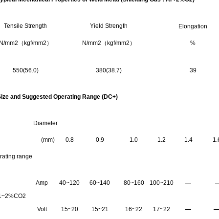
Tensile Strength
Yield Strength
Elongation
N/mm2（kgf/mm2）
N/mm2（kgf/mm2）
%
550(56.0)
380(38.7)
39
Size and
S
uggested
O
perating
R
ange (DC+)
Diameter
(mm)
0.8
0.9
1.0
1.2
1.4
1.
rating range
Amp
40~120
60~140
80~160
100~210
—
1~2%CO2
Volt
15~20
15~21
16~22
17~22
—