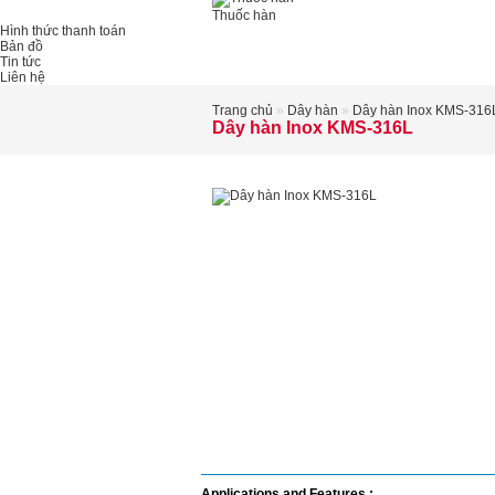
Thuốc hàn
Hình thức thanh toán
Bản đồ
Tin tức
Liên hệ
Trang chủ
»
Dây hàn
»
Dây hàn Inox KMS-316
Dây hàn Inox KMS-316L
Mô tả
Xem bài viết
Chi tiế
Applications and Features :